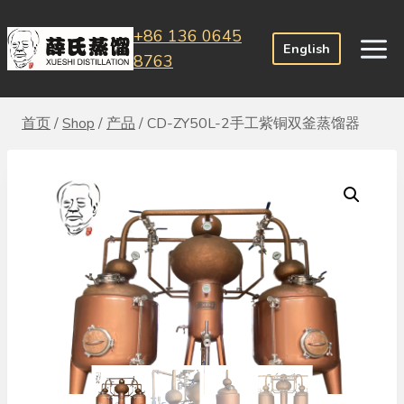
跳
+86 136 0645
到
English
8763
内
容
首页
/
Shop
/
产品
/
CD-ZY50L-2手工紫铜双釜蒸馏器