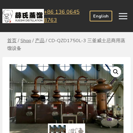
跳
+86 136 0645
到
English
8763
内
容
首页
/
Shop
/
产品
/
CD-QZD1750L-3 三釜威士忌商用蒸
馏设备