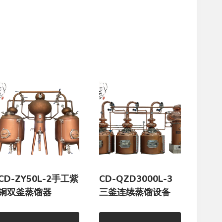
CD-ZY50L-2手工紫
CD-QZD3000L-3
铜双釜蒸馏器
三釜连续蒸馏设备