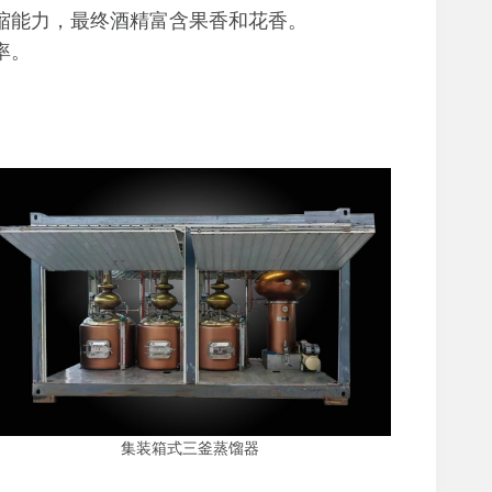
缩能力，最终酒精富含果香和花香。
率。
集装箱式三釜蒸馏器