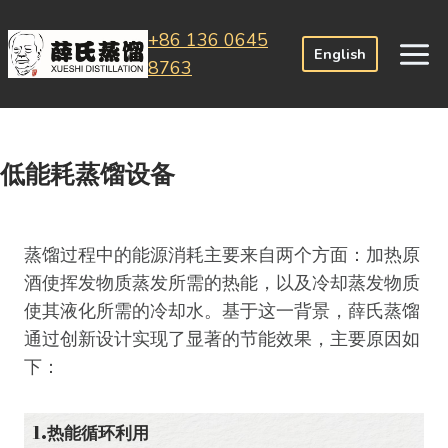
跳
+86 136 0645
到
English
8763
内
容
低能耗蒸馏设备
蒸馏过程中的能源消耗主要来自两个方面：加热原
酒使挥发物质蒸发所需的热能，以及冷却蒸发物质
使其液化所需的冷却水。基于这一背景，薛氏蒸馏
通过创新设计实现了显著的节能效果，主要原因如
下：
1.热能循环利用